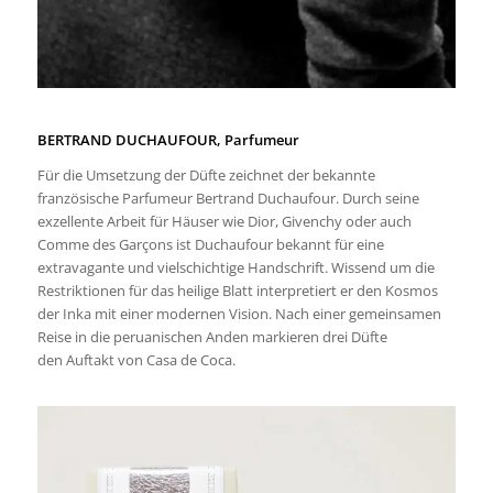
BERTRAND DUCHAUFOUR, Parfumeur
Für die Umsetzung der Düfte zeichnet der bekannte
französische Parfumeur Bertrand Duchaufour. Durch seine
exzellente Arbeit für Häuser wie Dior, Givenchy oder auch
Comme des Garçons ist Duchaufour bekannt für eine
extravagante und vielschichtige Handschrift. Wissend um die
Restriktionen für das heilige Blatt interpretiert er den Kosmos
der Inka mit einer modernen Vision. Nach einer gemeinsamen
Reise in die peruanischen Anden markieren drei Düfte
den Auftakt von Casa de Coca.