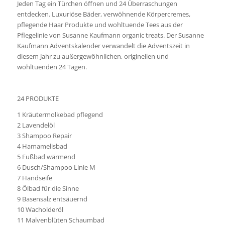
Jeden Tag ein Türchen öffnen und 24 Überraschungen
entdecken. Luxuriöse Bäder, verwöhnende Körpercremes,
pflegende Haar Produkte und wohltuende Tees aus der
Pflegelinie von Susanne Kaufmann organic treats. Der Susanne
Kaufmann Adventskalender verwandelt die Adventszeit in
diesem Jahr zu außergewöhnlichen, originellen und
wohltuenden 24 Tagen.
24 PRODUKTE
1 Kräutermolkebad pflegend
2 Lavendelöl
3 Shampoo Repair
4 Hamamelisbad
5 Fußbad wärmend
6 Dusch/Shampoo Linie M
7 Handseife
8 Ölbad für die Sinne
9 Basensalz entsäuernd
10 Wacholderöl
11 Malvenblüten Schaumbad