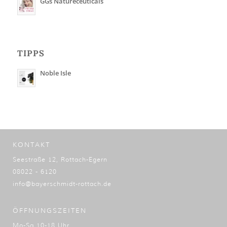
GGs Natureceuticals
TIPPS
Noble Isle
KONTAKT
Seestraße 12, Rottach-Egern
08022 - 6120
info@bayerschmidt-rottach.de
ÖFFNUNGSZEITEN
Mo-Sa 10-18 Uhr