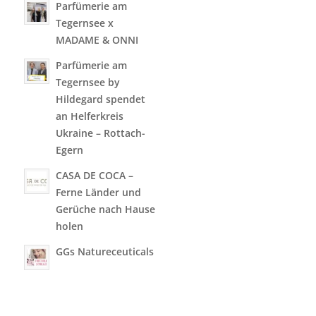
Parfümerie am
Tegernsee x
MADAME & ONNI
Parfümerie am
Tegernsee by
Hildegard spendet
an Helferkreis
Ukraine – Rottach-
Egern
CASA DE COCA –
Ferne Länder und
Gerüche nach Hause
holen
GGs Natureceuticals