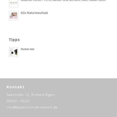
GGs Natureceuticals
Tipps
Noble Isle
Kontakt
Seestraße 12, Rottach-Egern
08022 - 6120
info@bayerschmidt-rottach.de