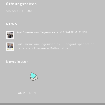
Öffnungszeiten
Mo-Sa 10-18 Uhr
NEWS
Parfümerie am Tegernsee x MADAME & ONNI
Parfümerie am Tegernsee by Hildegard spendet an
Helferkreis Ukraine – Rottach-Egern
Newsletter
ANMELDEN