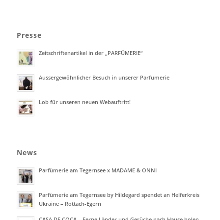
Presse
Zeitschriftenartikel in der „PARFÜMERIE“
Aussergewöhnlicher Besuch in unserer Parfümerie
Lob für unseren neuen Webauftritt!
News
Parfümerie am Tegernsee x MADAME & ONNI
Parfümerie am Tegernsee by Hildegard spendet an Helferkreis
Ukraine – Rottach-Egern
CASA DE COCA – Ferne Länder und Gerüche nach Hause holen