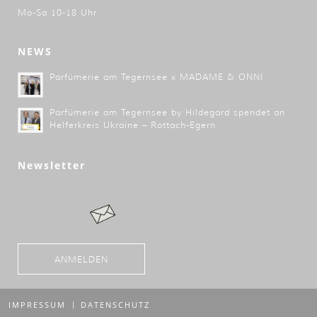
Mo-Sa 10-18 Uhr
NEWS
Parfümerie am Tegernsee x MADAME & ONNI
Parfümerie am Tegernsee by Hildegard spendet an
Helferkreis Ukraine – Rottach-Egern
Newsletter
ANMELDEN
IMPRESSUM
DATENSCHUTZ