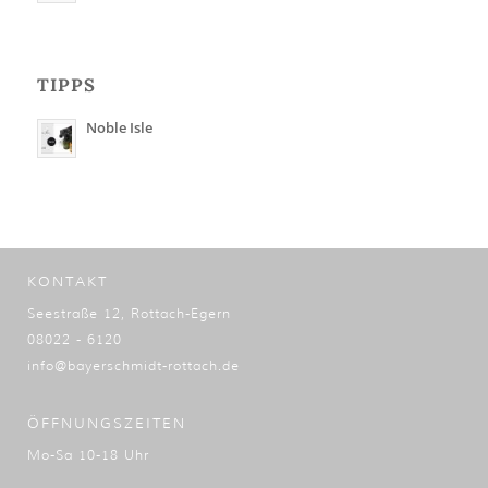
TIPPS
Noble Isle
KONTAKT
Seestraße 12, Rottach-Egern
08022 - 6120
info@bayerschmidt-rottach.de
ÖFFNUNGSZEITEN
Mo-Sa 10-18 Uhr