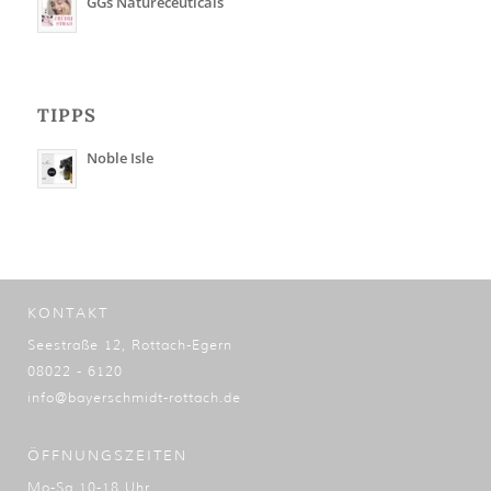
GGs Natureceuticals
TIPPS
Noble Isle
KONTAKT
Seestraße 12, Rottach-Egern
08022 - 6120
info@bayerschmidt-rottach.de
ÖFFNUNGSZEITEN
Mo-Sa 10-18 Uhr