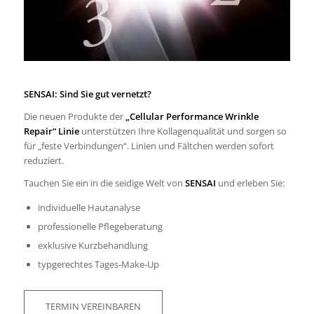
SENSAI: Sind Sie gut vernetzt?
Die neuen Produkte der
„Cellular Performance Wrinkle
Repair“ Linie
unterstützen Ihre Kollagenqualität und sorgen so
für „feste Verbindungen“. Linien und Fältchen werden sofort
reduziert.
Tauchen Sie ein in die seidige Welt von
SENSAI
und erleben Sie:
individuelle Hautanalyse
professionelle Pflegeberatung
exklusive Kurzbehandlung
typgerechtes Tages-Make-Up
TERMIN VEREINBAREN