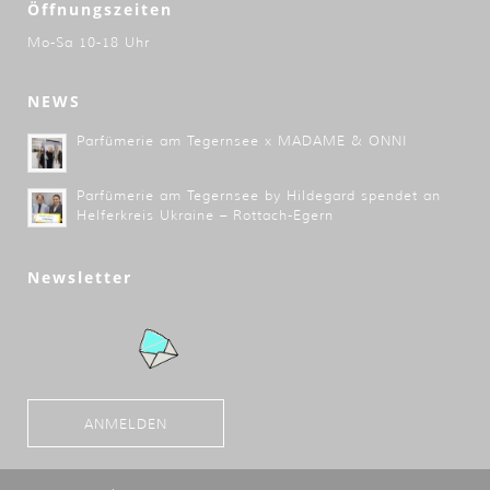
Öffnungszeiten
Mo-Sa 10-18 Uhr
NEWS
Parfümerie am Tegernsee x MADAME & ONNI
Parfümerie am Tegernsee by Hildegard spendet an
Helferkreis Ukraine – Rottach-Egern
Newsletter
ANMELDEN