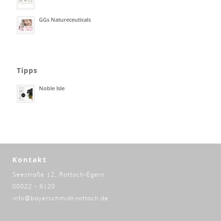
GGs Natureceuticals
Tipps
Noble Isle
Kontakt
Seestraße 12, Rottach-Egern
08022 - 6120
info@bayerschmidt-rottach.de