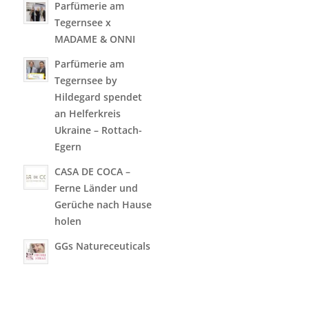
Parfümerie am
Tegernsee x
MADAME & ONNI
Parfümerie am
Tegernsee by
Hildegard spendet
an Helferkreis
Ukraine – Rottach-
Egern
CASA DE COCA –
Ferne Länder und
Gerüche nach Hause
holen
GGs Natureceuticals